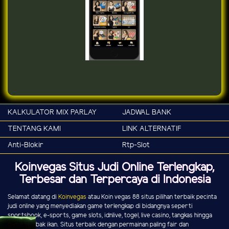
KALKULATOR MIX PARLAY
JADWAL BANK
TENTANG KAMI
LINK ALTERNATIF
Anti-Blokir
Rtp-Slot
Koinvegas Situs Judi Online Terlengkap,
Terbesar dan Terpercaya di Indonesia
Selamat datang di
Koinvegas
atau Koin vegas 88 situs pilihan terbaik pecinta
judi online yang menyediakan game terlengkap di bidangnya seperti
sportsbook, e-sports, game slots, idnlive, togel, live casino, tangkas hingga
game tembak ikan. Situs terbaik dengan permainan paling fair dan