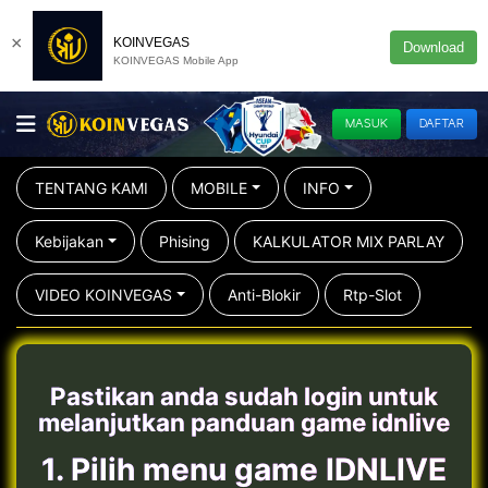
×
KOINVEGAS
Download
KOINVEGAS Mobile App
MASUK
DAFTAR
TENTANG KAMI
MOBILE
INFO
Kebijakan
Phising
KALKULATOR MIX PARLAY
VIDEO KOINVEGAS
Anti-Blokir
Rtp-Slot
Pastikan anda sudah login untuk
melanjutkan panduan game idnlive
1. Pilih menu game IDNLIVE