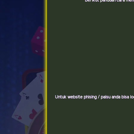
Berikut panduan cara me
Untuk website phising / palsu anda bisa l