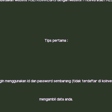
mbedakan website ASLI KOINVEGAS dengan website PHISING atau PALSU 
Tips pertama :
ogin menggunakan id dan password sembarang (tidak terdaftar di koinvega
mengambil data anda.