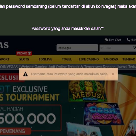
dan password sembarang (belum terdaftar di akun koinvegas) maka aka
Password yang anda masukkan salah"".