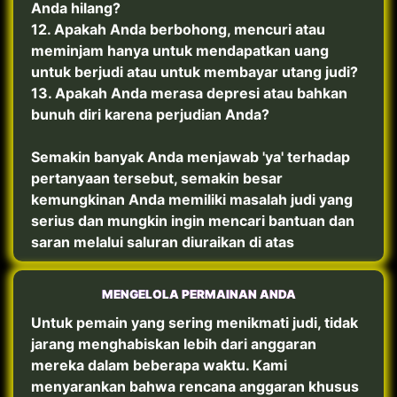
Anda hilang?
12. Apakah Anda berbohong, mencuri atau
meminjam hanya untuk mendapatkan uang
untuk berjudi atau untuk membayar utang judi?
13. Apakah Anda merasa depresi atau bahkan
bunuh diri karena perjudian Anda?
Semakin banyak Anda menjawab 'ya' terhadap
pertanyaan tersebut, semakin besar
kemungkinan Anda memiliki masalah judi yang
serius dan mungkin ingin mencari bantuan dan
saran melalui saluran diuraikan di atas
MENGELOLA PERMAINAN ANDA
Untuk pemain yang sering menikmati judi, tidak
jarang menghabiskan lebih dari anggaran
mereka dalam beberapa waktu. Kami
menyarankan bahwa rencana anggaran khusus