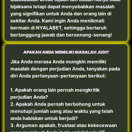
bijaksana tetapi dapat menyebabkan masalah
yang signifikan untuk Anda dan orang lain di
sekitar Anda. Kami ingin Anda menikmati
bermain di NYALABET, sehingga bertaruh
bertanggung jawab dan bersenang-senang!
APAKAH ANDA MEMILIKI MASALAH JUDI?
Jika Anda merasa Anda mungkin memiliki
masalah dengan perjudian Anda, tanyakan pada
diri Anda pertanyaan-pertanyaan berikut:
1. Apakah orang lain pernah mengkritik
perjudian Anda?
2. Apakah Anda pernah berbohong untuk
menutupi jumlah uang atau waktu yang telah
anda habiskan untuk berjudi?
3. Argumen apakah, frustasi atau kekecewaan