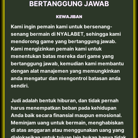
BERTANGGUNG JAWAB
KEWAJIBAN
Kami ingin pemain kami untuk bersenang-
senang bermain di NYALABET, sehingga kami
mendorong game yang bertanggung jawab.
Kami mengizinkan pemain kami untuk
menentukan batas mereka dari game yang
bertanggung jawab, kemudian kami membantu
dengan alat manajemen yang memungkinkan
anda mengatur dan mengontrol batasan anda
sendiri.
Judi adalah bentuk hiburan, dan tidak pernah
harus menempatkan beban pada kehidupan
Anda baik secara finansial maupun emosional.
Meminjam uang untuk bermain, menghabiskan
di atas anggaran atau menggunakan uang yang
dialokasikan untuk tujuan lain bukan hanya tidak